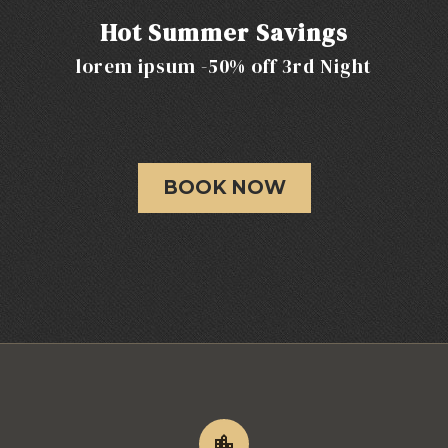
Hot Summer Savings
lorem ipsum -50% off 3rd Night
BOOK NOW

