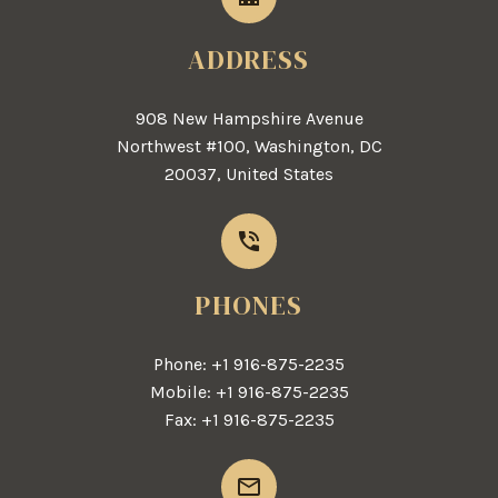
ADDRESS
908 New Hampshire Avenue
Northwest #100, Washington, DC
20037, United States


PHONES
Phone: +1 916-875-2235
Mobile: +1 916-875-2235
Fax: +1 916-875-2235

