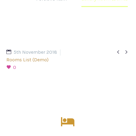


5th November 2018
Rooms List (Demo)
0

